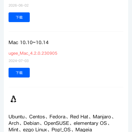
2026-06-02
下载
Mac 10.10~10.14
ugee_Mac_4.2.0.230905
2024-07-03
下载
Ubuntu、Centos、Fedora、Red Hat、Manjaro、
Arch、Debian、OpenSUSE、elementary OS、
Mint、ezgo Linux、Pop!_OS、Mageia