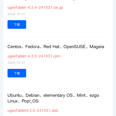
ugeeTablet-4.3.4-241031.tar.gz
2024-10-31
下载
Centos、Fedora、Red Hat、OpenSUSE、Mageia
ugeeTablet-4.3.5-241031.rpm
2024-10-31
下载
Ubuntu、Debian、elementary OS、Mint、ezgo
Linux、Pop!_OS
ugeeTablet4.3.5-241031.deb